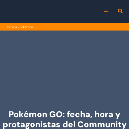
Ir
al
MAIN
contenido
Portada
›
Pokémon
MENU
Pokémon GO: fecha, hora y
protagonistas del Community