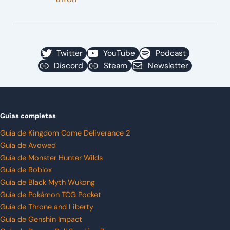
Twitter
YouTube
Podcast
Discord
Steam
Newsletter
Guías completas
Guía de Kingdom Come Deliverance 2
Guía de Avowed
Guía de Monster Hunter Wilds
Guía de Roblox
Guía de Black Myth Wukong
Guía de Pokémon TCG Pocket
Guía de Throne and Liberty
Guía de Genshin Impact