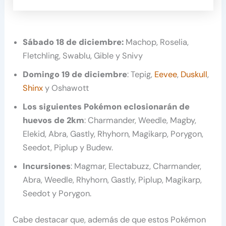
Sábado 18 de diciembre:
Machop, Roselia,
Fletchling, Swablu, Gible y Snivy
Domingo 19 de diciembre
: Tepig,
Eevee
,
Duskull
,
Shinx
y Oshawott
Los siguientes Pokémon eclosionarán de
huevos de 2km
: Charmander, Weedle, Magby,
Elekid, Abra, Gastly, Rhyhorn, Magikarp, Porygon,
Seedot, Piplup y Budew.
Incursiones
: Magmar, Electabuzz, Charmander,
Abra, Weedle, Rhyhorn, Gastly, Piplup, Magikarp,
Seedot y Porygon.
Cabe destacar que, además de que estos Pokémon