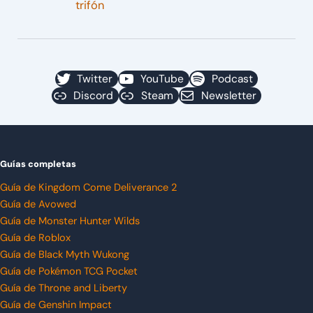
trifón
Twitter
YouTube
Podcast
Discord
Steam
Newsletter
Guías completas
Guía de Kingdom Come Deliverance 2
Guía de Avowed
Guía de Monster Hunter Wilds
Guía de Roblox
Guía de Black Myth Wukong
Guía de Pokémon TCG Pocket
Guía de Throne and Liberty
Guía de Genshin Impact