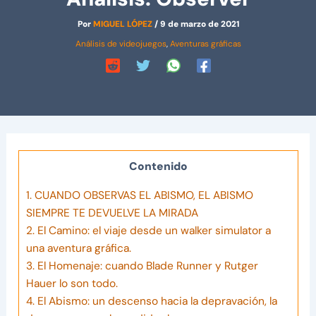
Por
MIGUEL LÓPEZ
/
9 de marzo de 2021
Análisis de videojuegos
,
Aventuras gráficas
Contenido
1.
CUANDO OBSERVAS EL ABISMO, EL ABISMO
SIEMPRE TE DEVUELVE LA MIRADA
2.
El Camino: el viaje desde un walker simulator a
una aventura gráfica.
3.
El Homenaje: cuando Blade Runner y Rutger
Hauer lo son todo.
4.
El Abismo: un descenso hacia la depravación, la