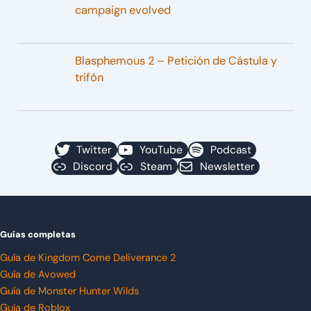
campaign evolved
Blasphemous 2 – Petición de Cástula y
trifón
Twitter
YouTube
Podcast
Discord
Steam
Newsletter
Guías completas
Guía de Kingdom Come Deliverance 2
Guía de Avowed
Guía de Monster Hunter Wilds
Guía de Roblox