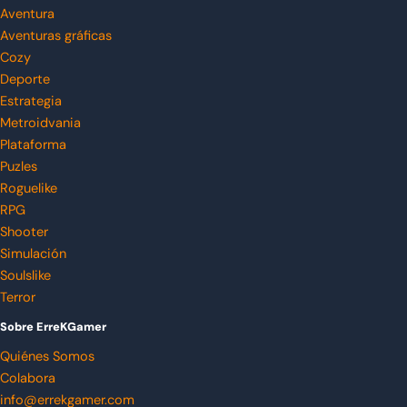
Aventura
Aventuras gráficas
Cozy
Deporte
Estrategia
Metroidvania
Plataforma
Puzles
Roguelike
RPG
Shooter
Simulación
Soulslike
Terror
Sobre ErreKGamer
Quiénes Somos
Colabora
info@errekgamer.com