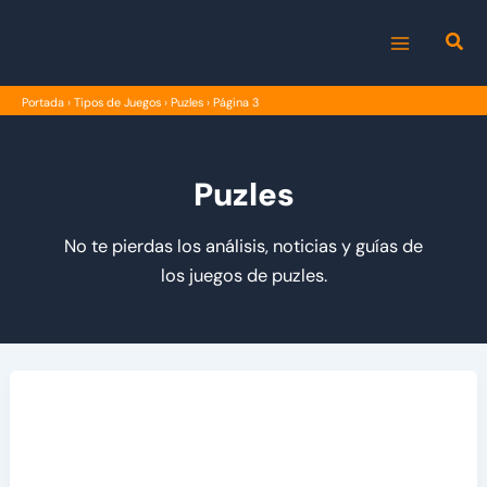
Ir
al
MAIN
contenido
Portada
›
Tipos de Juegos
›
Puzles
›
Página 3
MENU
Puzles
No te pierdas los análisis, noticias y guías de
los juegos de puzles.