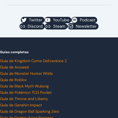
Twitter
YouTube
Podcast
Discord
Steam
Newsletter
Guías completas
Guía de Kingdom Come Deliverance 2
Guía de Avowed
Guía de Monster Hunter Wilds
Guía de Roblox
Guía de Black Myth Wukong
Guía de Pokémon TCG Pocket
Guía de Throne and Liberty
Guía de Genshin Impact
Guía de Dragon Ball Sparking Zero
Guía de Donkey Kong Bananza