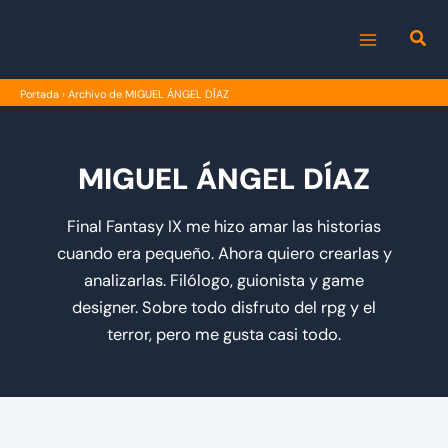
Ir
al
MAIN
contenido
Portada
›
Archivo de MIGUEL ÁNGEL DÍAZ
MENU
MIGUEL ÁNGEL DÍAZ
Final Fantasy IX me hizo amar las historias
cuando era pequeño. Ahora quiero crearlas y
analizarlas. Filólogo, guionista y game
designer. Sobre todo disfruto del rpg y el
terror, pero me gusta casi todo.