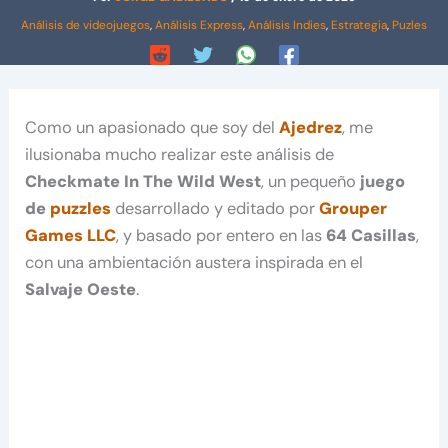
Análisis de videojuegos
,
Análisis Express
,
Análisis Indies
,
Estrategia
,
Puzles
Como un apasionado que soy del
Ajedrez
, me
ilusionaba mucho realizar este análisis de
Checkmate In The Wild West
, un pequeño
juego
de
puzzles
desarrollado y editado por
Grouper
Games LLC
, y basado por entero en las
64 Casillas
,
con una ambientación austera inspirada en el
Salvaje Oeste
.