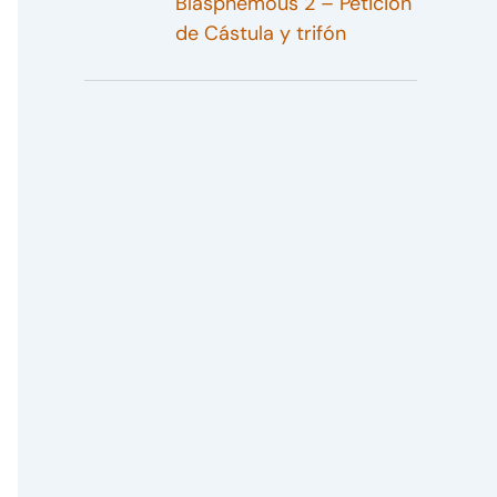
Blasphemous 2 – Petición
de Cástula y trifón