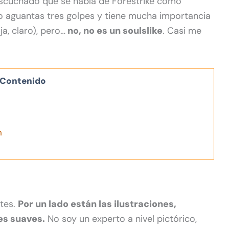
 escuchado que se habla de Forestrike como
olo aguantas tres golpes y tiene mucha importancia
ja, claro), pero…
no, no es un soulslike
. Casi me
Contenido
n
rtes.
Por un lado están las ilustraciones,
es suaves.
No soy un experto a nivel pictórico,