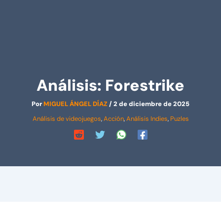
Análisis: Forestrike
Por
MIGUEL ÁNGEL DÍAZ
/
2 de diciembre de 2025
Análisis de videojuegos
,
Acción
,
Análisis Indies
,
Puzles