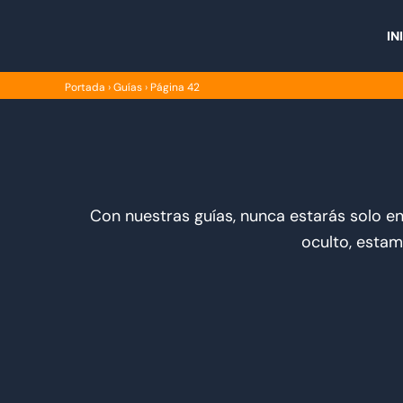
Ir
al
IN
contenido
Portada
›
Guías
›
Página 42
Con nuestras guías, nunca estarás solo e
oculto, estam