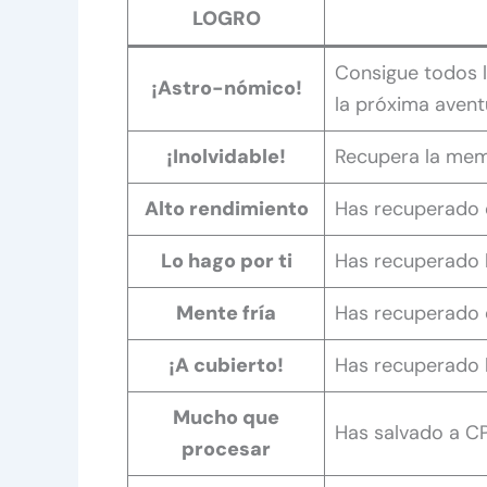
LOGRO
Consigue todos l
¡Astro-nómico!
la próxima avent
¡Inolvidable!
Recupera la memo
Alto rendimiento
Has recuperado e
Lo hago por ti
Has recuperado l
Mente fría
Has recuperado e
¡A cubierto!
Has recuperado l
Mucho que
Has salvado a C
procesar