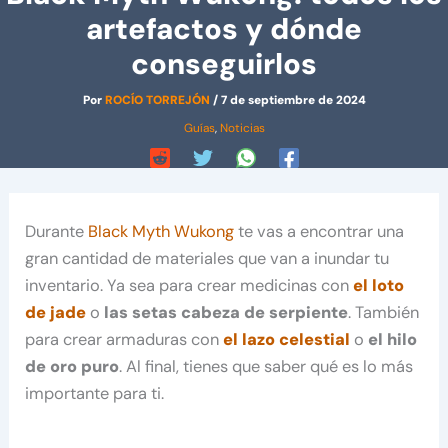
artefactos y dónde
conseguirlos
Por
ROCÍO TORREJÓN
/
7 de septiembre de 2024
Guías
,
Noticias
Durante
Black Myth Wukong
te vas a encontrar una
gran cantidad de materiales que van a inundar tu
inventario. Ya sea para crear medicinas con
el loto
de jade
o
las setas cabeza de serpiente
. También
para crear armaduras con
el lazo celestial
o
el hilo
de oro puro
. Al final, tienes que saber qué es lo más
importante para ti.