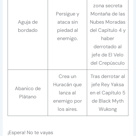
zona secreta
Persigue y
Montaña de las
Aguja de
ataca sin
Nubes Moradas
bordado
piedad al
del Capítulo 4 y
enemigo.
haber
derrotado al
jefe de El Velo
del Crepúsculo
Crea un
Tras derrotar al
Huracán que
jefe Rey Yaksa
Abanico de
lanza al
en el Capítulo 5
Plátano
enemigo por
de Black Myth
los aires.
Wukong
¡Espera! No te vayas