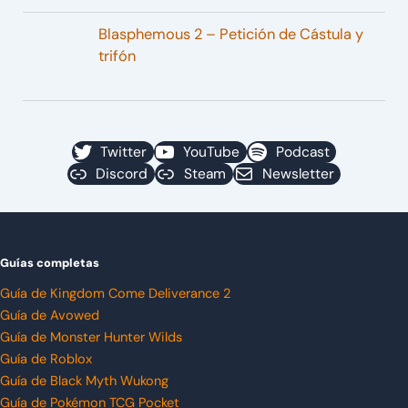
Blasphemous 2 – Petición de Cástula y
trifón
Twitter
YouTube
Podcast
Discord
Steam
Newsletter
Guías completas
Guía de Kingdom Come Deliverance 2
Guía de Avowed
Guía de Monster Hunter Wilds
Guía de Roblox
Guía de Black Myth Wukong
Guía de Pokémon TCG Pocket