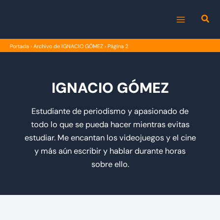
Ir
al
MAIN
contenido
Portada
›
Archivo de IGNACIO GÓMEZ
›
Página 2
MENU
IGNACIO GÓMEZ
Estudiante de periodismo y apasionado de
todo lo que se pueda hacer mientras evitas
estudiar. Me encantan los videojuegos y el cine
y más aún escribir y hablar durante horas
sobre ello.