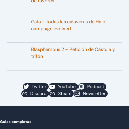
de favores
Guía – todas las calaveras de Halo:
campaign evolved
Blasphemous 2 – Petición de Cástula y
trifón
Twitter
YouTube
Podcast
Discord
Steam
Newsletter
Guías completas