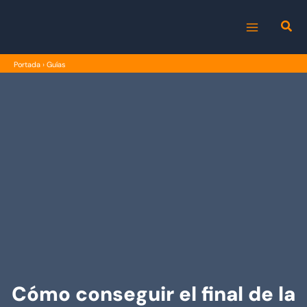
Ir
al
MAIN
contenido
Portada
›
Guías
MENU
Cómo conseguir el final de la