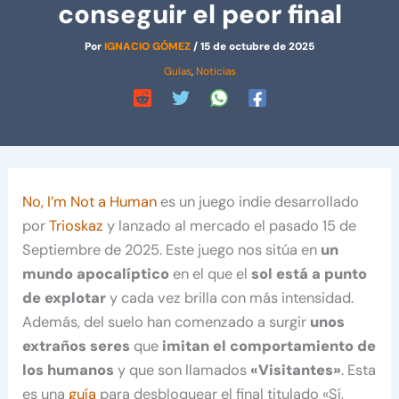
conseguir el peor final
Por
IGNACIO GÓMEZ
/
15 de octubre de 2025
Guías
,
Noticias
No, I’m Not a Human
es un juego indie desarrollado
por
Trioskaz
y lanzado al mercado el pasado 15 de
Septiembre de 2025. Este juego nos sitúa en
un
mundo apocalíptico
en el que el
sol está a punto
de explotar
y cada vez brilla con más intensidad.
Además, del suelo han comenzado a surgir
unos
extraños seres
que
imitan el comportamiento de
los humanos
y que son llamados
«Visitantes»
. Esta
es una
guía
para desbloquear el final titulado «Sí,