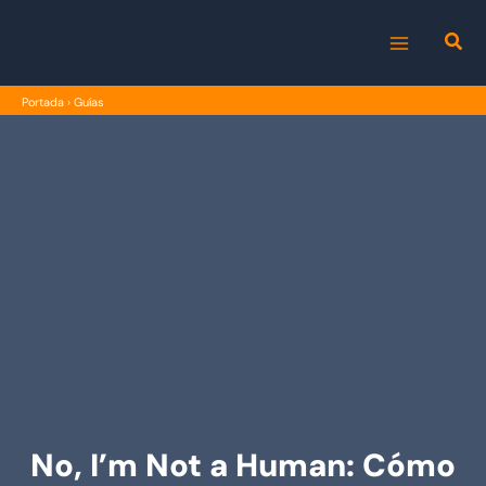
Ir
al
MAIN
contenido
Portada
›
Guías
MENU
No, I’m Not a Human: Cómo