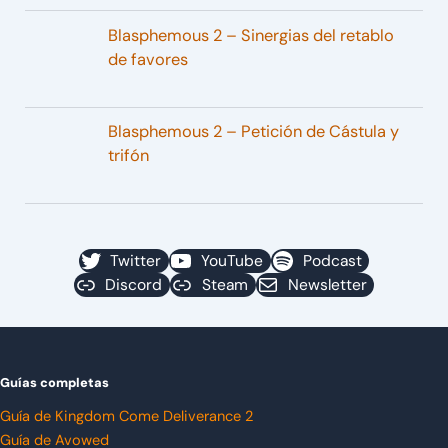
Blasphemous 2 – Sinergias del retablo
de favores
Blasphemous 2 – Petición de Cástula y
trifón
Twitter
YouTube
Podcast
Discord
Steam
Newsletter
Guías completas
Guía de Kingdom Come Deliverance 2
Guía de Avowed