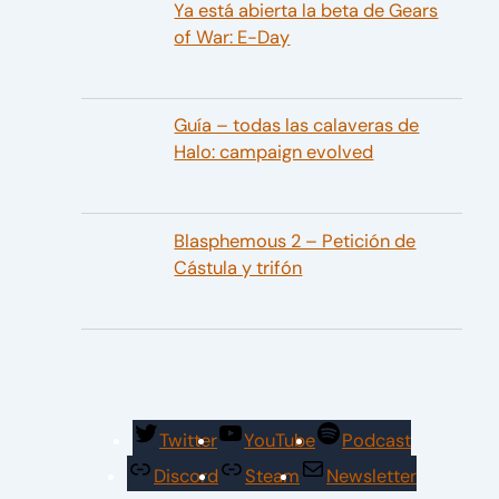
Ya está abierta la beta de Gears
of War: E-Day
Guía – todas las calaveras de
Halo: campaign evolved
Blasphemous 2 – Petición de
Cástula y trifón
Twitter
YouTube
Podcast
Discord
Steam
Newsletter