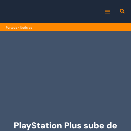
Ir
al
MAIN
contenido
Portada
›
Noticias
MENU
PlayStation Plus sube de