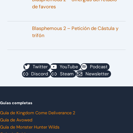
de favores
Blasphemous 2 – Petición de Cástula y
trifón
Twitter
YouTube
Podcast
Discord
Steam
Newsletter
Guías completas
Guía de Kingdom Come Deliverance 2
Guía de Avowed
Guía de Monster Hunter Wilds