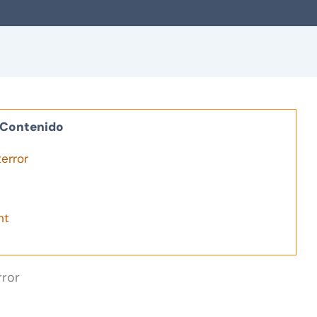
Contenido
error
nt
rror