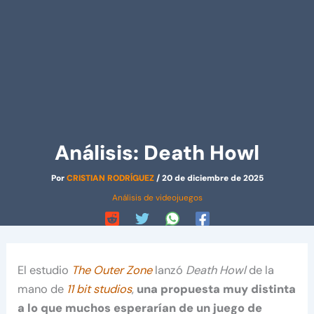
Análisis: Death Howl
Por
CRISTIAN RODRÍGUEZ
/
20 de diciembre de 2025
Análisis de videojuegos
El estudio
The Outer Zone
lanzó
Death Howl
de la
mano de
11 bit studios
,
una propuesta muy distinta
a lo que muchos esperarían de un juego de