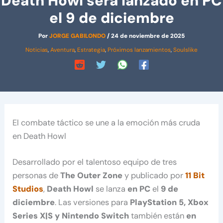
Death Howl será lanzado en PC
el 9 de diciembre
Por
JORGE GABILONDO
/
24 de noviembre de 2025
Noticias
,
Aventura
,
Estrategia
,
Próximos lanzamientos
,
Soulslike
El combate táctico se une a la emoción más cruda
en Death Howl
Desarrollado por el talentoso equipo de tres
personas de
The Outer Zone
y publicado por
11 Bit
Studios
,
Death Howl
se lanza
en PC
el
9 de
diciembre
. Las versiones para
PlayStation 5, Xbox
Series X|S y Nintendo Switch
también están
en