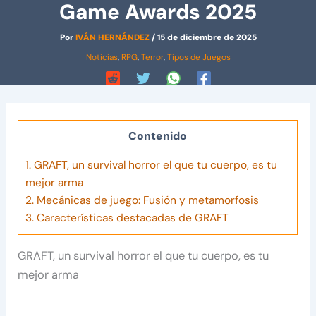
Game Awards 2025
Por
IVÁN HERNÁNDEZ
/
15 de diciembre de 2025
Noticias
,
RPG
,
Terror
,
Tipos de Juegos
Contenido
1.
GRAFT, un survival horror el que tu cuerpo, es tu
mejor arma
2.
Mecánicas de juego: Fusión y metamorfosis
3.
Características destacadas de GRAFT
GRAFT, un survival horror el que tu cuerpo, es tu
mejor arma