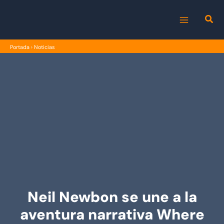
Ir
al
MAIN
contenido
Portada
›
Noticias
MENU
Neil Newbon se une a la
aventura narrativa Where