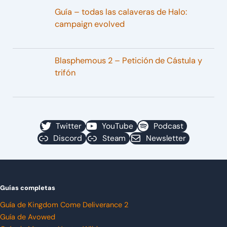
Guía – todas las calaveras de Halo:
campaign evolved
Blasphemous 2 – Petición de Cástula y
trifón
Twitter
YouTube
Podcast
Discord
Steam
Newsletter
Guías completas
Guía de Kingdom Come Deliverance 2
Guía de Avowed