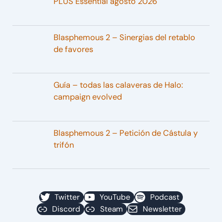
PLUS Essential agosto 2026
Blasphemous 2 – Sinergias del retablo
de favores
Guía – todas las calaveras de Halo:
campaign evolved
Blasphemous 2 – Petición de Cástula y
trifón
Twitter
YouTube
Podcast
Discord
Steam
Newsletter