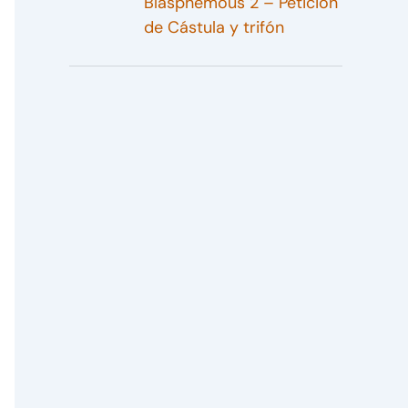
Blasphemous 2 – Petición
de Cástula y trifón