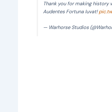
Thank you for making history w
Audentes Fortuna Iuvat!
pic.t
— Warhorse Studios (@Warho