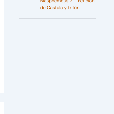
Blasphemous 2 – Petición
de Cástula y trifón