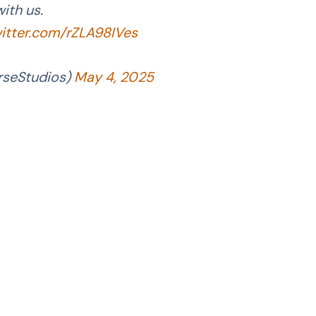
ith us.
witter.com/rZLA98IVes
rseStudios)
May 4, 2025