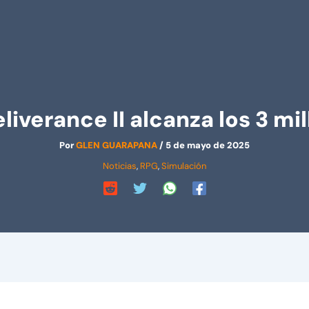
verance II alcanza los 3 mi
Por
GLEN GUARAPANA
/
5 de mayo de 2025
Noticias
,
RPG
,
Simulación