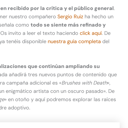
ien recibido por la crítica y el público general
.
Gamer nuestro compañero
Sergio Ruiz
ha hecho un
e señala como
todo se siente más refinado y
 Os invito a leer el texto haciendo
click aquí
. De
ya tenéis disponible
nuestra guía completa
del
alizaciones que continúan ampliando su
ada añadirá tres nuevos puntos de contenido que
era campaña adicional es «
Brushes with Death
«,
un enigmático artista con un oscuro pasado». De
ge
» en otoño y aquí podremos explorar las raíces
dre adoptivo.