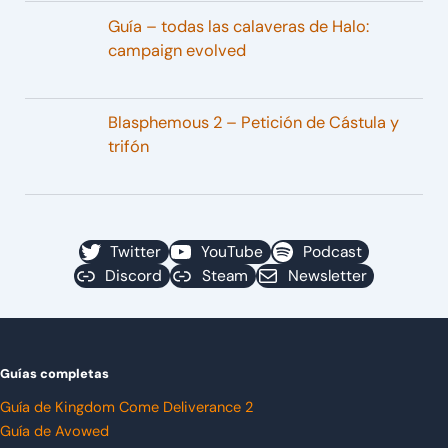
Guía – todas las calaveras de Halo:
campaign evolved
Blasphemous 2 – Petición de Cástula y
trifón
Twitter
YouTube
Podcast
Discord
Steam
Newsletter
Guías completas
Guía de Kingdom Come Deliverance 2
Guía de Avowed