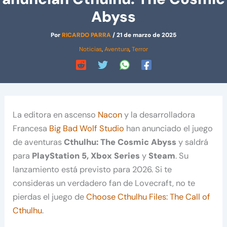
Abyss
Por
RICARDO PARRA
/
21 de marzo de 2025
Noticias
,
Aventura
,
Terror
La editora en ascenso
Nacon
y la desarrolladora
Francesa
Big Bad Wolf Studio
han anunciado el juego
de aventuras
Cthulhu: The Cosmic Abyss
y saldrá
para
PlayStation 5, Xbox Series
y
Steam
. Su
lanzamiento está previsto para 2026. Si te
consideras un verdadero fan de Lovecraft, no te
pierdas el juego de
Choose Cthulhu Files: The Call of
Cthulhu
.