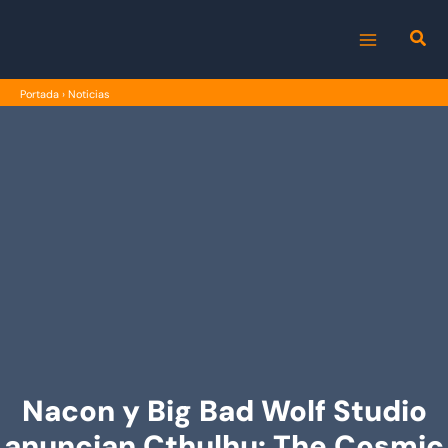
Ir
al
MAIN
contenido
Portada
›
Noticias
MENU
Nacon y Big Bad Wolf Studio
anuncian Cthulhu: The Cosmic