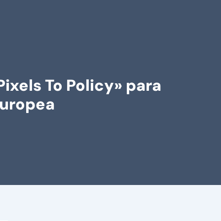
xels To Policy» para
 europea