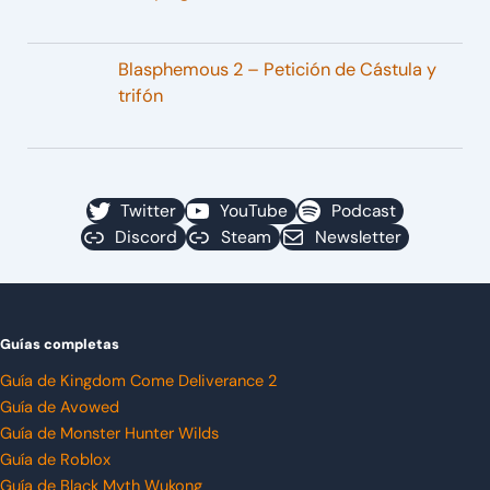
Blasphemous 2 – Petición de Cástula y
trifón
Twitter
YouTube
Podcast
Discord
Steam
Newsletter
Guías completas
Guía de Kingdom Come Deliverance 2
Guía de Avowed
Guía de Monster Hunter Wilds
Guía de Roblox
Guía de Black Myth Wukong