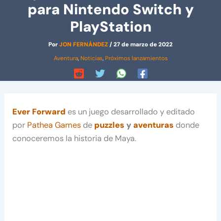
para Nintendo Switch y
PlayStation
Por
JON FERNÁNDEZ
/
27 de marzo de 2022
Aventura
,
Noticias
,
Próximos lanzamientos
Ever Forward
es un juego desarrollado y editado
por
Pathea Games
de
puzzles
y
aventuras
donde
conoceremos la historia de Maya.