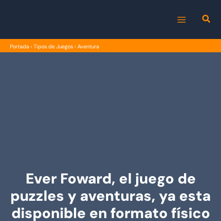
Ir
al
MAIN
contenido
Portada
›
Tipos de Juegos
›
Aventura
MENU
Ever Foward, el juego de
puzzles y aventuras, ya esta
disponible en formato físico