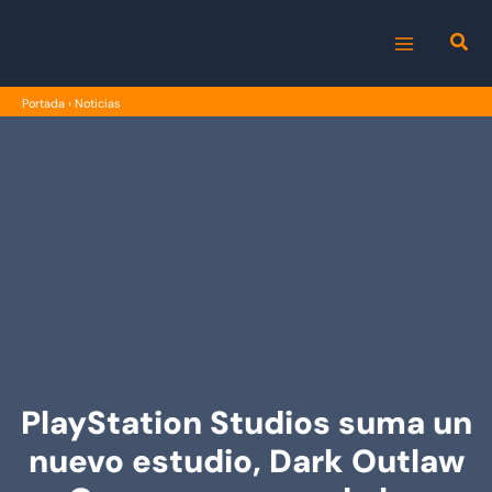
Ir
al
MAIN
contenido
Portada
›
Noticias
MENU
PlayStation Studios suma un
nuevo estudio, Dark Outlaw