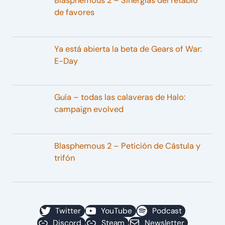
Blasphemous 2 – Sinergias del retablo
de favores
Ya está abierta la beta de Gears of War:
E-Day
Guía – todas las calaveras de Halo:
campaign evolved
Blasphemous 2 – Petición de Cástula y
trifón
Twitter
YouTube
Podcast
Discord
Steam
Newsletter