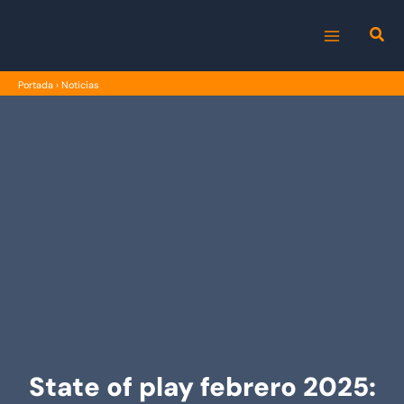
Ir
al
MAIN
contenido
Portada
›
Noticias
MENU
State of play febrero 2025: