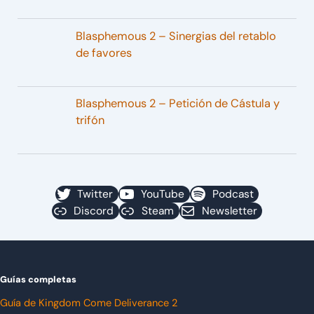
Blasphemous 2 – Sinergias del retablo
de favores
Blasphemous 2 – Petición de Cástula y
trifón
Twitter
YouTube
Podcast
Discord
Steam
Newsletter
Guías completas
Guía de Kingdom Come Deliverance 2