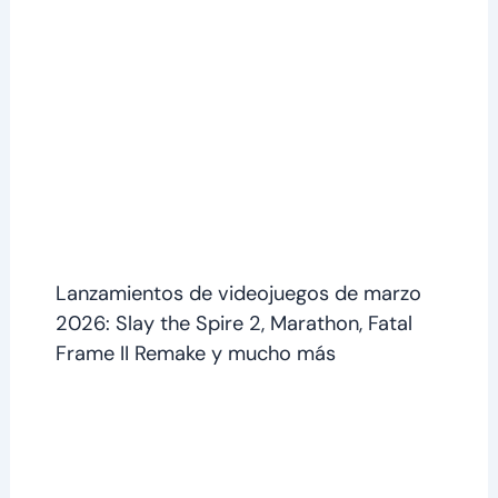
Lanzamientos de videojuegos de marzo
2026: Slay the Spire 2, Marathon, Fatal
Frame II Remake y mucho más