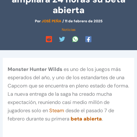
abierta
Por
JOSÉ PEÑA
/
11 de febrero de 2025
Noticias
Monster Hunter Wilds
es uno de los juegos más
esperados del año, y uno de los estandartes de una
Capcom que se encuentra en pleno estado de forma.
La nueva entrega de la saga ha creado mucha
expectación, reuniendo casi medio millón de
jugadores solo en
Steam
desde el pasado 7 de
febrero durante su primera
beta abierta
.