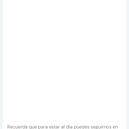
Recuerda que para estar al día puedes seguirnos en