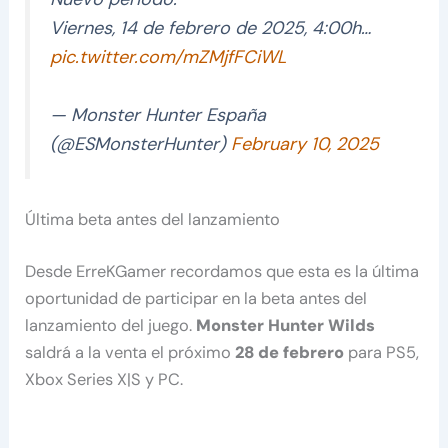
Viernes, 14 de febrero de 2025, 4:00h…
pic.twitter.com/mZMjfFCiWL
— Monster Hunter España
(@ESMonsterHunter)
February 10, 2025
Última beta antes del lanzamiento
Desde ErreKGamer recordamos que esta es la última
oportunidad de participar en la beta antes del
lanzamiento del juego.
Monster Hunter Wilds
saldrá a la venta el próximo
28 de febrero
para PS5,
Xbox Series X|S y PC.