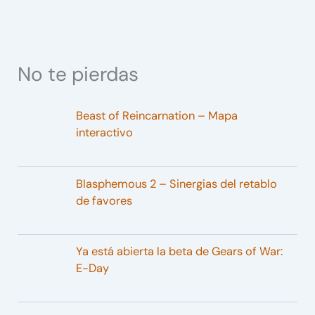
No te pierdas
Beast of Reincarnation – Mapa
interactivo
Blasphemous 2 – Sinergias del retablo
de favores
Ya está abierta la beta de Gears of War:
E-Day