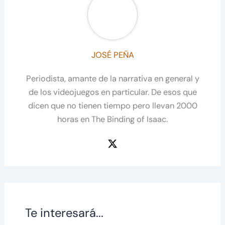
JOSÉ PEÑA
Periodista, amante de la narrativa en general y
de los videojuegos en particular. De esos que
dicen que no tienen tiempo pero llevan 2000
horas en The Binding of Isaac.
Te interesará...