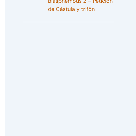
Blasphemous 2 – Petición
de Cástula y trifón