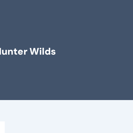
Hunter Wilds