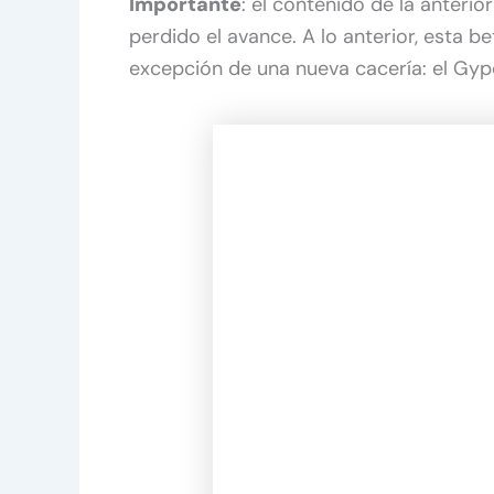
Importante
: el contenido de la anteri
perdido el avance. A lo anterior, esta 
excepción de una nueva cacería: el Gyp