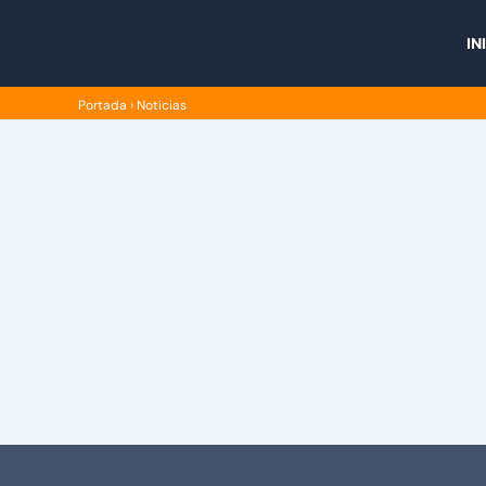
Ir
al
IN
contenido
Portada
›
Noticias