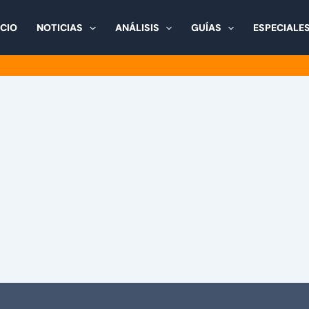
ICIO
NOTICIAS
ANÁLISIS
GUÍAS
ESPECIALE