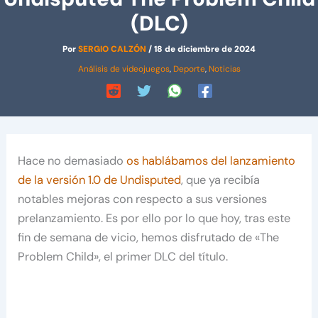
(DLC)
Por
SERGIO CALZÓN
/
18 de diciembre de 2024
Análisis de videojuegos
,
Deporte
,
Noticias
Hace no demasiado
os hablábamos del lanzamiento
de la versión 1.0 de Undisputed
, que ya recibía
notables mejoras con respecto a sus versiones
prelanzamiento. Es por ello por lo que hoy, tras este
fin de semana de vicio, hemos disfrutado de «The
Problem Child», el primer DLC del título.