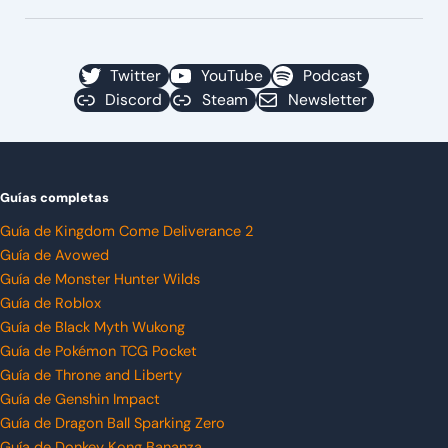
Twitter
YouTube
Podcast
Discord
Steam
Newsletter
Guías completas
Guía de Kingdom Come Deliverance 2
Guía de Avowed
Guía de Monster Hunter Wilds
Guía de Roblox
Guía de Black Myth Wukong
Guía de Pokémon TCG Pocket
Guía de Throne and Liberty
Guía de Genshin Impact
Guía de Dragon Ball Sparking Zero
Guía de Donkey Kong Bananza