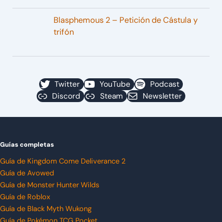
Blasphemous 2 – Petición de Cástula y
trifón
Twitter
YouTube
Podcast
Discord
Steam
Newsletter
Guías completas
Guía de Kingdom Come Deliverance 2
Guía de Avowed
Guía de Monster Hunter Wilds
Guía de Roblox
Guía de Black Myth Wukong
Guía de Pokémon TCG Pocket