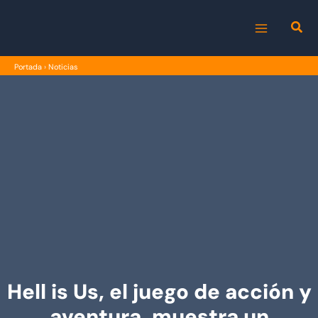
Ir
al
MAIN
contenido
Portada
›
Noticias
MENU
Hell is Us, el juego de acción y
aventura, muestra un