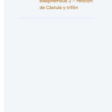
Blasphemous 2 – Petición
de Cástula y trifón