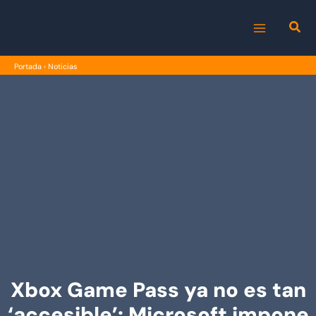
Ir
al
MAIN
contenido
Portada
›
Noticias
MENU
Xbox Game Pass ya no es tan
‘accesible’: Microsoft impone