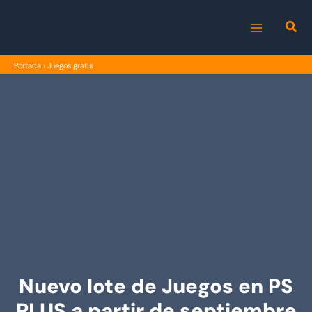
Ir
al
MAIN
contenido
Portada
›
Juegos gratis
MENU
Nuevo lote de Juegos en PS
PLUS a partir de septiembre