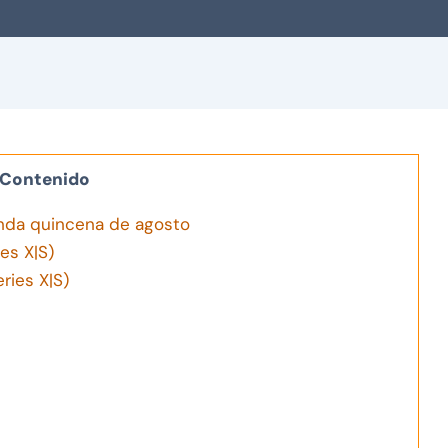
Contenido
nda quincena de agosto
es X|S)
ries X|S)