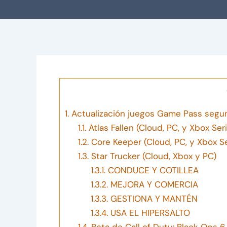
1.
Actualización juegos Game Pass segu
1.1.
Atlas Fallen (Cloud, PC, y Xbox Seri
1.2.
Core Keeper (Cloud, PC, y Xbox Se
1.3.
Star Trucker (Cloud, Xbox y PC)
1.3.1.
CONDUCE Y COTILLEA
1.3.2.
MEJORA Y COMERCIA
1.3.3.
GESTIONA Y MANTÉN
1.3.4.
USA EL HIPERSALTO
1.4.
Beta de Call of Duty: Black Ops 6