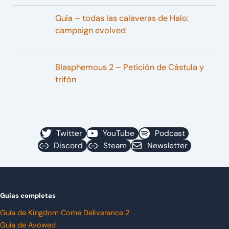
Guía – todas las calaveras de Halo:
campaign evolved
Blasphemous 2 – Petición de Cástula y
trifón
Twitter
YouTube
Podcast
Discord
Steam
Newsletter
Guías completas
Guía de Kingdom Come Deliverance 2
Guía de Avowed