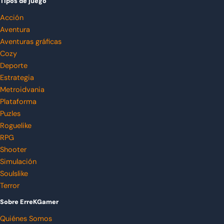
Tipos de juego
Acción
Aventura
Aventuras gráficas
Cozy
Deporte
Estrategia
Metroidvania
Plataforma
Puzles
Roguelike
RPG
Shooter
Simulación
Soulslike
Terror
Sobre ErreKGamer
Quiénes Somos