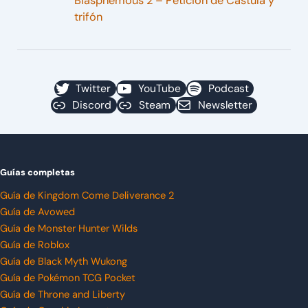
Blasphemous 2 – Petición de Cástula y
trifón
Twitter
YouTube
Podcast
Discord
Steam
Newsletter
Guías completas
Guía de Kingdom Come Deliverance 2
Guía de Avowed
Guía de Monster Hunter Wilds
Guía de Roblox
Guía de Black Myth Wukong
Guía de Pokémon TCG Pocket
Guía de Throne and Liberty