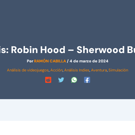
is: Robin Hood – Sherwood B
Por
RAMÓN CABILLA
/
4 de marzo de 2024
Análisis de videojuegos
,
Acción
,
Análisis Indies
,
Aventura
,
Simulación