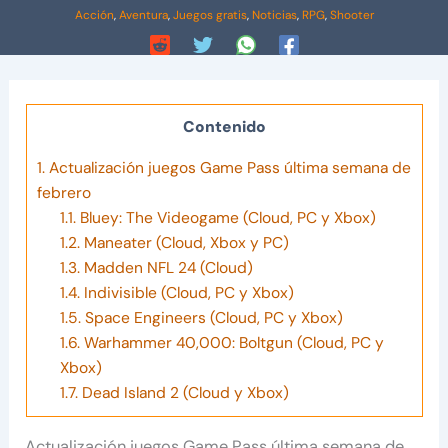
Acción
,
Aventura
,
Juegos gratis
,
Noticias
,
RPG
,
Shooter
Contenido
1.
Actualización juegos Game Pass última semana de
febrero
1.1.
Bluey: The Videogame (Cloud, PC y Xbox)
1.2.
Maneater (Cloud, Xbox y PC)
1.3.
Madden NFL 24 (Cloud)
1.4.
Indivisible (Cloud, PC y Xbox)
1.5.
Space Engineers (Cloud, PC y Xbox)
1.6.
Warhammer 40,000: Boltgun (Cloud, PC y
Xbox)
1.7.
Dead Island 2 (Cloud y Xbox)
Actualización juegos Game Pass última semana de