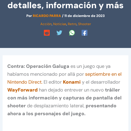
detalles, información y más
Por
RICARDO PARRA
/
11 de diciembre de 2023
Acción
,
Noticias
,
Retro
,
Shooter
Contra: Operación Galuga
es un juego que ya
habíamos mencionado por allá por
septiembre en el
Nintendo Direct.
El editor
Konami
y el desarrollador
WayForward
han dejado entrever un nuevo
tráiler
con más información y capturas de pantalla del
shooter
de desplazamiento lateral,
presentando
ahora a los personajes del juego.