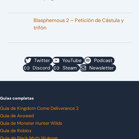
Blasphemous 2 – Petición de Cástula y
trifón
Twitter
YouTube
Podcast
Discord
Steam
Newsletter
Guías completas
Guía de Kingdom Come Deliverance 2
Guía de Avowed
Guía de Monster Hunter Wilds
Guía de Roblox
Guía de Black Myth Wukong