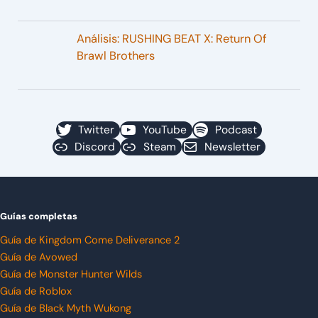
Análisis: RUSHING BEAT X: Return Of
Brawl Brothers
Twitter
YouTube
Podcast
Discord
Steam
Newsletter
Guías completas
Guía de Kingdom Come Deliverance 2
Guía de Avowed
Guía de Monster Hunter Wilds
Guía de Roblox
Guía de Black Myth Wukong