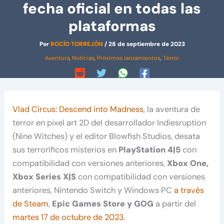
fecha oficial en todas las
plataformas
Por
ROCÍO TORREJÓN
/
28 de septiembre de 2023
Aventura
,
Noticias
,
Próximos lanzamientos
,
Terror
Vlad Circus: Descend into Madness
, la aventura de
terror en pixel art 2D del desarrollador Indiesruption
(Nine Witches) y el editor Blowfish Studios, desata
sus terroríficos misterios en
PlayStation 4|5
con
compatibilidad con versiones anteriores,
Xbox One,
Xbox Series X|S
con compatibilidad con versiones
anteriores, Nintendo Switch y Windows PC
a través
de Steam
,
Epic Games Store y GOG
a partir del
martes 17 de octubre de 2023
.