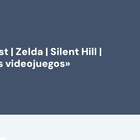
elda | Silent Hill |
os videojuegos»