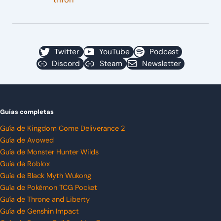
Twitter
YouTube
Podcast
Discord
Steam
Newsletter
Guías completas
Guía de Kingdom Come Deliverance 2
Guía de Avowed
Guía de Monster Hunter Wilds
Guía de Roblox
Guía de Black Myth Wukong
Guía de Pokémon TCG Pocket
Guía de Throne and Liberty
Guía de Genshin Impact