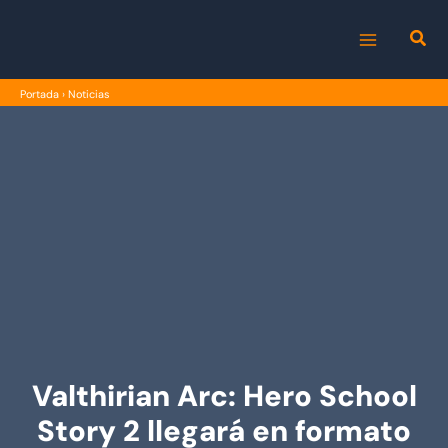
Ir
al
MAIN
contenido
Portada
›
Noticias
MENU
Valthirian Arc: Hero School
Story 2 llegará en formato