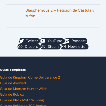
Blasphemous 2 – Petición de Cástula y
trifón
Twitter
YouTube
Podcast
Discord
Steam
Newsletter
Guías completas
Guía de Kingdom Come Deliverance 2
Guía de Avowed
Guía de Monster Hunter Wilds
Guía de Roblox
Guía de Black Myth Wukong
Guía de Pokémon TCG Pocket