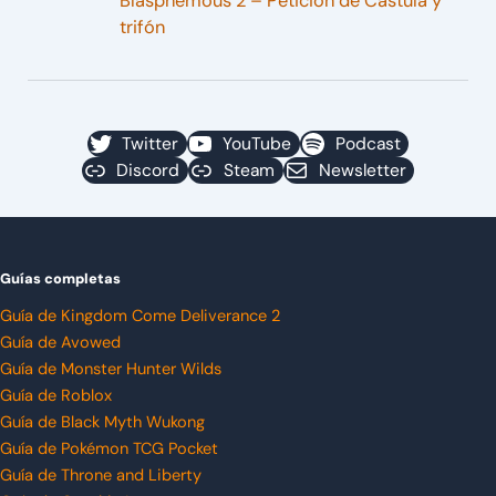
Blasphemous 2 – Petición de Cástula y
trifón
Twitter
YouTube
Podcast
Discord
Steam
Newsletter
Guías completas
Guía de Kingdom Come Deliverance 2
Guía de Avowed
Guía de Monster Hunter Wilds
Guía de Roblox
Guía de Black Myth Wukong
Guía de Pokémon TCG Pocket
Guía de Throne and Liberty